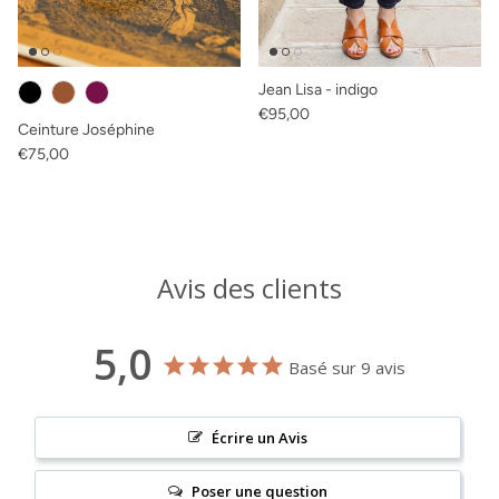
Jean Lisa - indigo
Prix habituel
€95,00
Ceinture Joséphine
Prix habituel
€75,00
Avis des clients
5,0
Basé sur 9 avis
Écrire un Avis
Poser une question