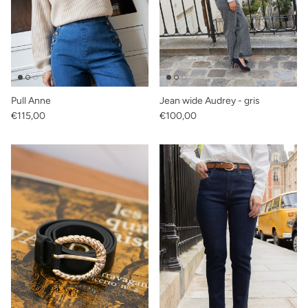
Pull Anne
Jean wide Audrey - gris
Prix habituel
Prix habituel
€115,00
€100,00