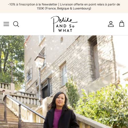
Aller au contenu
-10% à l'inscription à la Newsletter | Livraison offerte en point relais à partir de
150€ (France, Belgique & Luxembourg)
Compte
Pani
Passer aux informations produits