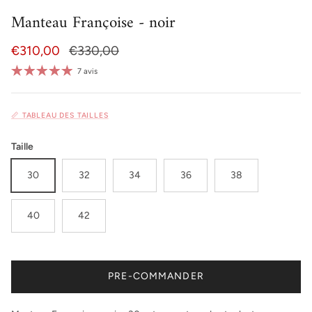
Manteau Françoise - noir
Prix soldé
Prix habituel
€310,00
€330,00
7 avis
📏 TABLEAU DES TAILLES
Taille
30
32
34
36
38
40
42
PRE-COMMANDER