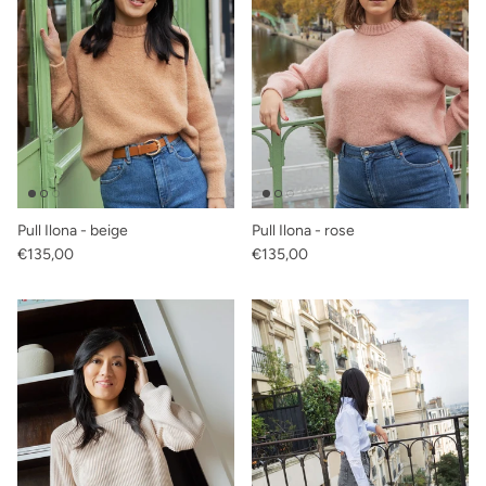
Pull Ilona - beige
Pull Ilona - rose
Prix habituel
Prix habituel
€135,00
€135,00