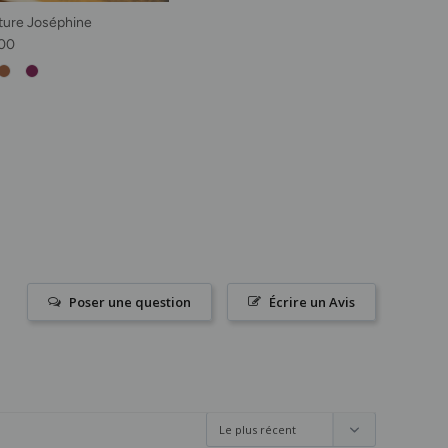
ture Joséphine
habituel
00
Poser une question
Écrire un Avis