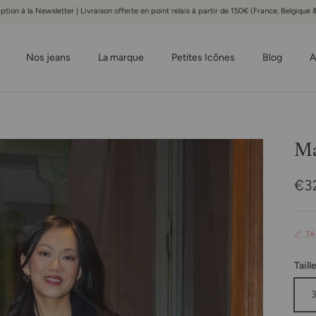
iption à la Newsletter | Livraison offerte en point relais à partir de 150€ (France, Belgiqu
Nos jeans
La marque
Petites Icônes
Blog
A
Ma
Pri
€3
📏 T
Taill