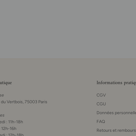
utique
Informations pratiq
se
CGV
 du Vertbois, 75003 Paris
CGU
Données personnell
res
FAQ
di : 11h-18h
: 12h-16h
Retours et rembour
di : 12h-18h