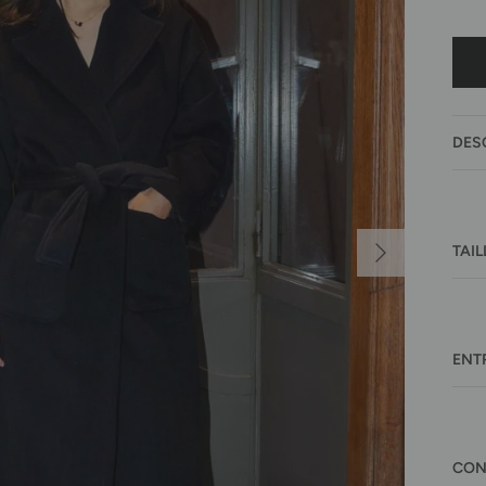
DES
Suivant
TAIL
ENT
CON