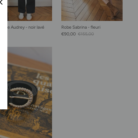
 wide Audrey - noir lavé
Robe Sabrina - fleuri
habituel
Prix soldé
Prix habituel
0,00
€90,00
€155,00