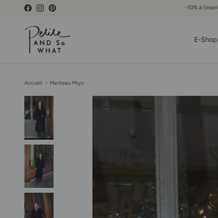
Aller au contenu
-10% à l'inscr
Facebook
Instagram
Pinterest
E-Shop
Accueil
Manteau Miyo
Passer aux informations produits