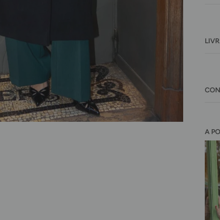
LIV
CON
A P