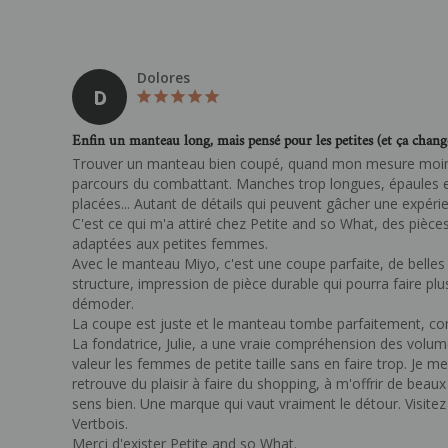
Dolores
D
Enfin un manteau long, mais pensé pour les petites (et ça chang
Trouver un manteau bien coupé, quand mon mesure moins 
parcours du combattant. Manches trop longues, épaules e
placées... Autant de détails qui peuvent gâcher une expérie
C'est ce qui m'a attiré chez Petite and so What, des pièces
adaptées aux petites femmes.

Avec le manteau Miyo, c'est une coupe parfaite, de belles 
structure, impression de pièce durable qui pourra faire plu
démoder.

La coupe est juste et le manteau tombe parfaitement, comm
La fondatrice, Julie, a une vraie compréhension des volume
valeur les femmes de petite taille sans en faire trop. Je m
retrouve du plaisir à faire du shopping, à m'offrir de beau
sens bien. Une marque qui vaut vraiment le détour. Visitez
Vertbois.

Merci d'exister Petite and so What.