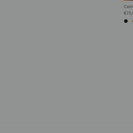
Cein
Prix 
€75,