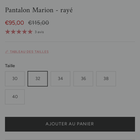
Pantalon Marion - rayé
Prix soldé
Prix habituel
€95,00
€115,00
3 avis
📏 TABLEAU DES TAILLES
Taille
30
32
34
36
38
40
AJOUTER AU PANIER