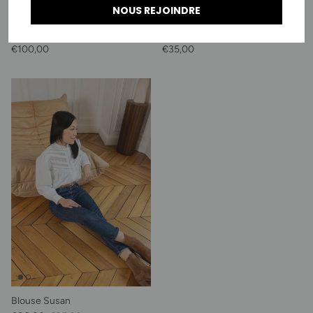
NOUS REJOINDRE
Chemise Sarah - blanche
Tee-shirt Norah - blanc
Prix habituel
Prix habituel
€100,00
€35,00
Blouse Susan