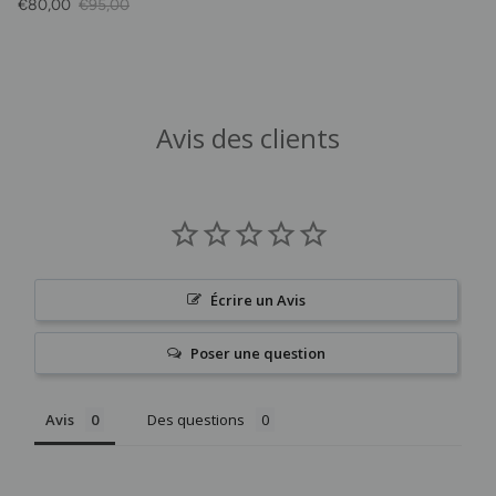
Prix soldé
Prix habituel
€80,00
€95,00
Avis des clients
Écrire un Avis
Poser une question
Avis
Des questions