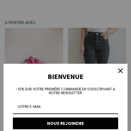
A PORTER AVEC
BIENVENUE
-10% SUR VOTRE PREMIÈRE COMMANDE EN SOUSCRIVANT A
NOTRE NEWSLETTER
Broche Coeur
Mom jean Camila - noir
NOUS REJOINDRE
Prix habituel
Prix habituel
€30,00
€95,00