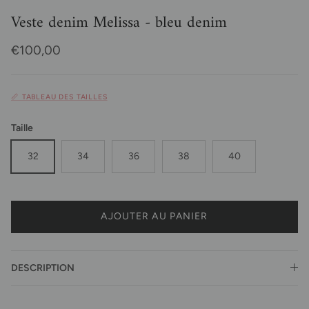
Veste denim Melissa - bleu denim
Prix habituel
€100,00
📏 TABLEAU DES TAILLES
Taille
32
34
36
38
40
AJOUTER AU PANIER
DESCRIPTION