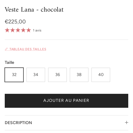
Veste Lana - chocolat
Prix habituel
€225,00
1 avis
📏 TABLEAU DES TAILLES
Taille
32
34
36
38
40
AJOUTER AU PANIER
DESCRIPTION