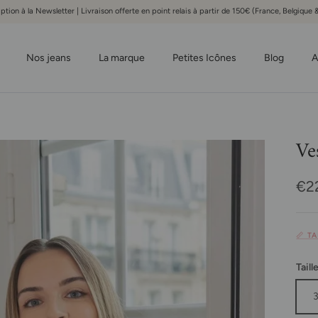
iption à la Newsletter | Livraison offerte en point relais à partir de 150€ (France, Belgiqu
Nos jeans
La marque
Petites Icônes
Blog
A
Ve
Pri
€2
📏 T
Taill