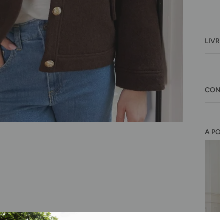
LIV
CON
A P