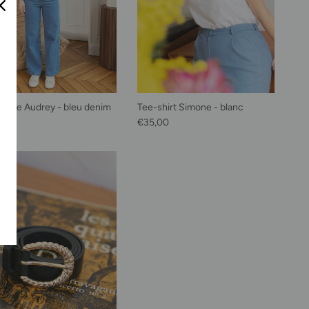
 wide Audrey - bleu denim
Tee-shirt Simone - blanc
habituel
Prix habituel
0,00
€35,00