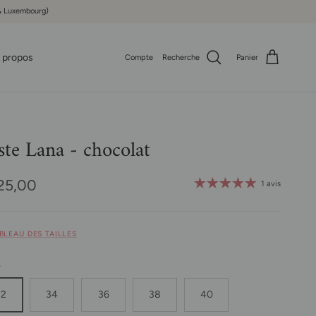
e & Luxembourg)
 propos
Compte
Recherche
Panier
ste Lana - chocolat
x habituel
25,00
1 avis
ABLEAU DES TAILLES
e
32
34
36
38
40