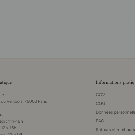
utique
Informations pratiq
se
CGV
 du Vertbois, 75003 Paris
CGU
Données personnell
res
FAQ
di : 11h-18h
: 12h-16h
Retours et rembour
di : 12h-18h