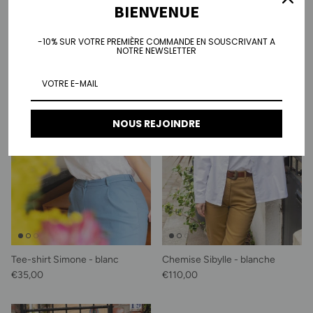
BIENVENUE
Prix habituel
Prix habituel
€95,00
€35,00
-10% SUR VOTRE PREMIÈRE COMMANDE EN SOUSCRIVANT A
NOTRE NEWSLETTER
NOUS REJOINDRE
Tee-shirt Simone - blanc
Chemise Sibylle - blanche
Prix habituel
Prix habituel
€35,00
€110,00