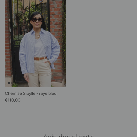
Chemise Sibylle - rayé bleu
Prix habituel
€110,00
Avis des clients