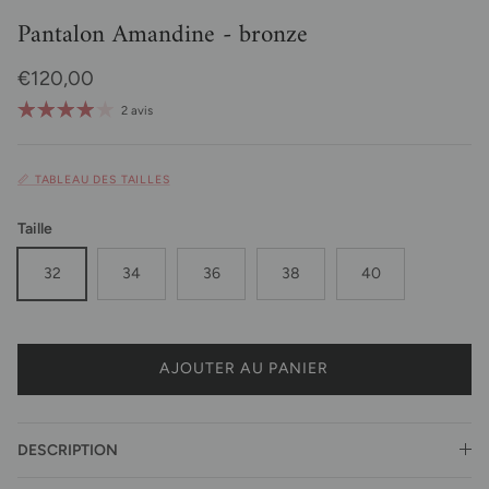
Pantalon Amandine - bronze
Prix habituel
€120,00
2 avis
📏 TABLEAU DES TAILLES
Taille
32
34
36
38
40
AJOUTER AU PANIER
DESCRIPTION