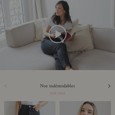
Lecture
Nos indémodables
Précédent
Suivan
VOIR TOUT