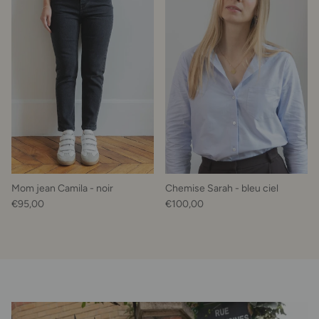
Mom jean Camila - noir
Chemise Sarah - bleu ciel
Prix habituel
Prix habituel
€95,00
€100,00