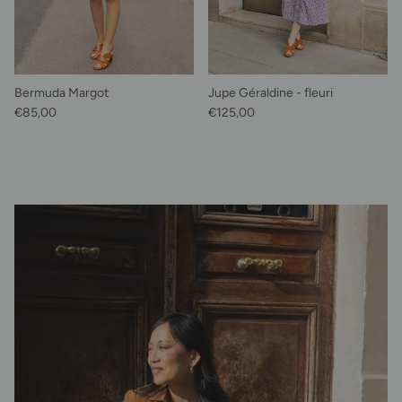
Bermuda Margot
Jupe Géraldine - fleuri
Prix habituel
Prix habituel
€85,00
€125,00