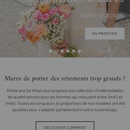
Balade Estivale
NOTRE SÉLECTION
EN PROFITER
Charger la diapositive 1 de 6
Charger la diapositive 2 de 6
Charger la diapositive 3 de 6
Charger la diapositive 4 de 6
Charger la diapositive 5 de 6
Charger la diapositive 6 de 6
Marre de porter des vêtements trop grands ?
Petite and So What vous propose une collection d'indémodables
de qualité pensés pour les femmes qui mesurent entre 1m45 et
1m60. Toutes les longueurs et proportions de nos modèles ont été
ajustées pour s'adapter parfaitement à votre morphologie.
DÉCOUVRIR COMMENT