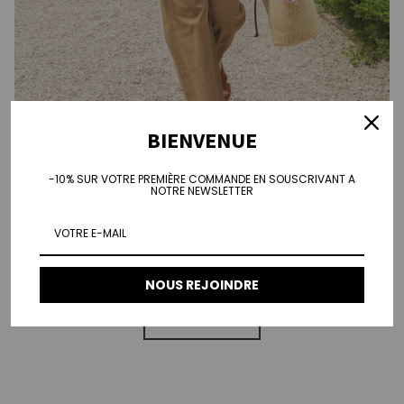
BIENVENUE
-10% SUR VOTRE PREMIÈRE COMMANDE EN SOUSCRIVANT A
NOTRE NEWSLETTER
Nos pièces brodées
Témoin savoir-faire de nos ateliers, elles révèlent un travail
minutieux et délicat, où chaque détail compte.
NOUS REJOINDRE
DECOUVRIR