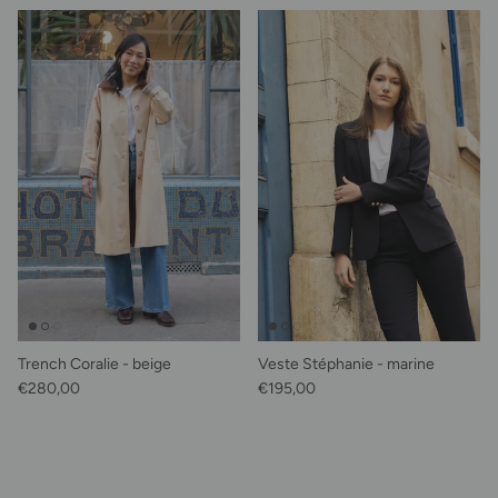
Trench Coralie - beige
Veste Stéphanie - marine
Prix habituel
Prix habituel
€280,00
€195,00