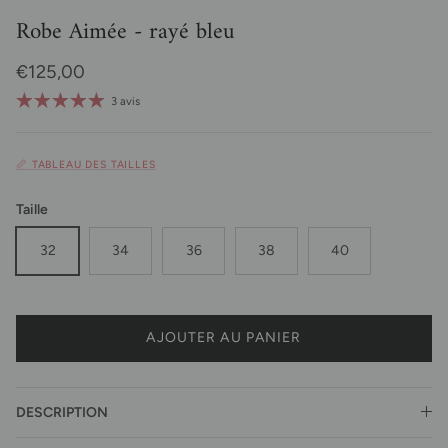
Robe Aimée - rayé bleu
Prix habituel
€125,00
3 avis
📏 TABLEAU DES TAILLES
Taille
32
34
36
38
40
AJOUTER AU PANIER
DESCRIPTION