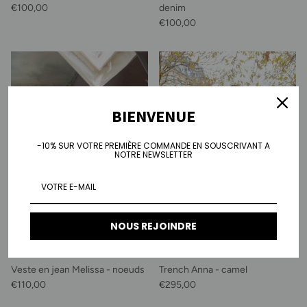
Prix habituel
€100,00
denim
Prix habituel
€100,00
BIENVENUE
-10% SUR VOTRE PREMIÈRE COMMANDE EN SOUSCRIVANT A
NOTRE NEWSLETTER
NOUS REJOINDRE
Veste en jean Melissa - noeuds
Trench Anna - camel
Prix habituel
Prix habituel
€110,00
€295,00