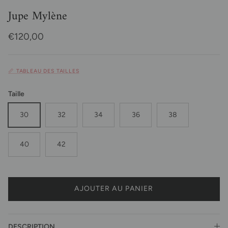
Jupe Mylène
Prix habituel
€120,00
📏 TABLEAU DES TAILLES
Taille
30
32
34
36
38
40
42
AJOUTER AU PANIER
DESCRIPTION