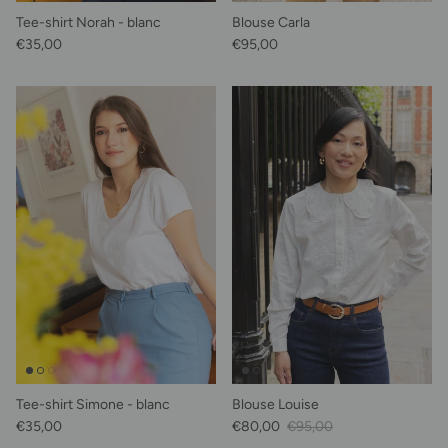
Tee-shirt Norah - blanc
Blouse Carla
Prix habituel
Prix habituel
€35,00
€95,00
Tee-shirt Simone - blanc
Blouse Louise
Prix habituel
Prix soldé
Prix habituel
€35,00
€80,00
€95,00