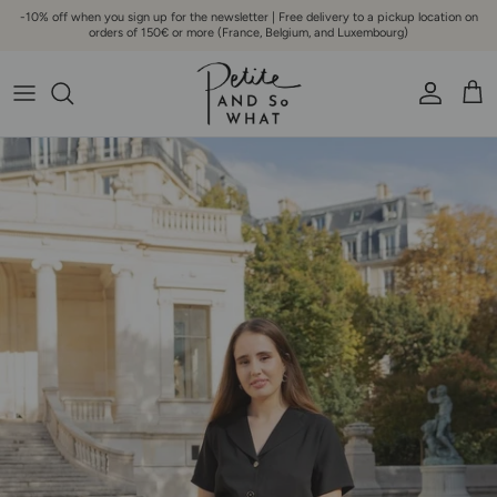
Go to content
-10% off when you sign up for the newsletter | Free delivery to a pickup location on
orders of 150€ or more (France, Belgium, and Luxembourg)
Account
Bask
Skip to product information