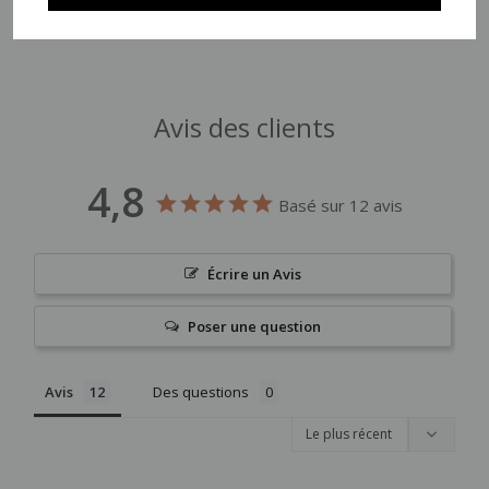
Avis des clients
4,8
Basé sur 12 avis
Écrire un Avis
Poser une question
Avis
Des questions