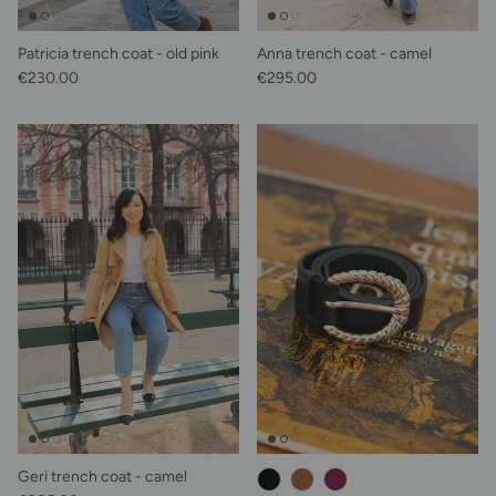
Patricia trench coat - old pink
Anna trench coat - camel
Regular price
Regular price
€230.00
€295.00
Geri trench coat - camel