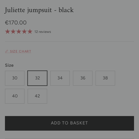
Juliette jumpsuit - black
Regular price
€170.00
12 reviews
📏 SIZE CHART
Size
30
32
34
36
38
40
42
ADD TO BASKET