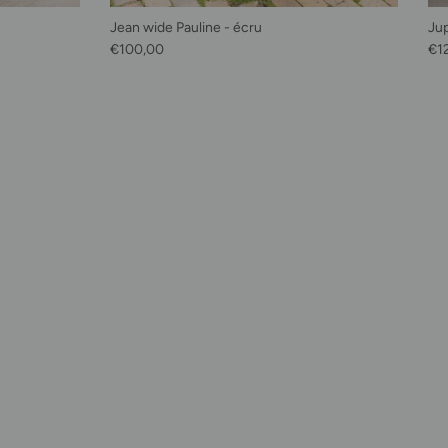
Jean wide Pauline - écru
Ju
Prix habituel
Pri
€100,00
€1