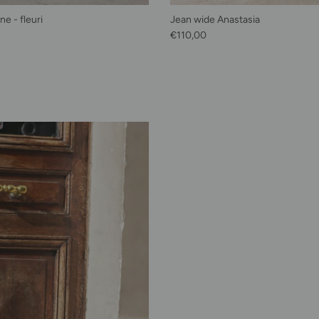
e - fleuri
Jean wide Anastasia
Prix habituel
€110,00