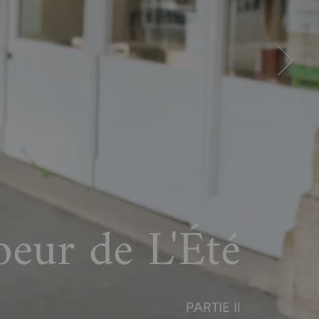
Suivant
eur de L'Été
PARTIE II