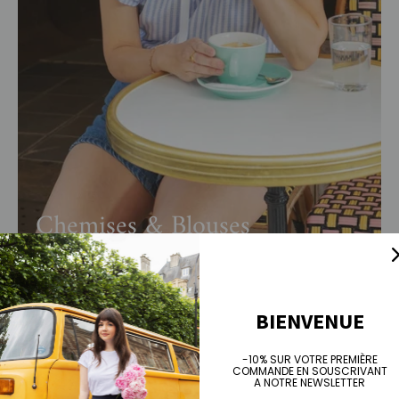
Chemises & Blouses
BIENVENUE
-10% SUR VOTRE PREMIÈRE
L'Été
Précédent
Suivant
COMMANDE EN SOUSCRIVANT
A NOTRE NEWSLETTER
VOIR TOUT