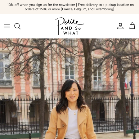
Go to content
-10% off when you sign up for the newsletter | Free delivery to a pickup location on
orders of 150€ or more (France, Belgium, and Luxembourg)
Account
Bask
Skip to product information