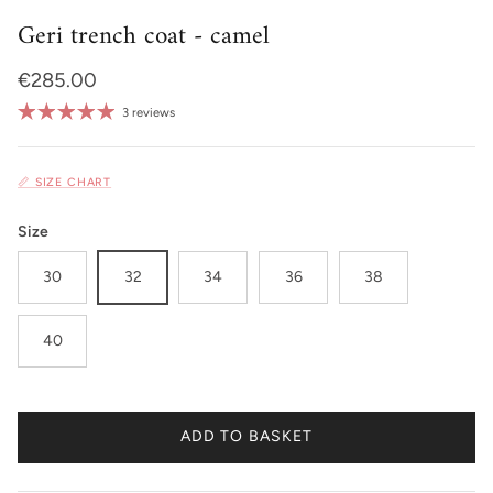
Geri trench coat - camel
Regular price
€285.00
3 reviews
📏 SIZE CHART
Size
30
32
34
36
38
40
ADD TO BASKET