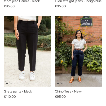
Mom jean Camila - black
Ellen straight jeans - indigo blue
Regular price
Regular price
€95.00
€95.00
Greta pants - black
Chino Tess - Navy
Regular price
Regular price
€110.00
€95.00