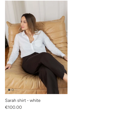
Sarah shirt - white
Regular price
€100.00