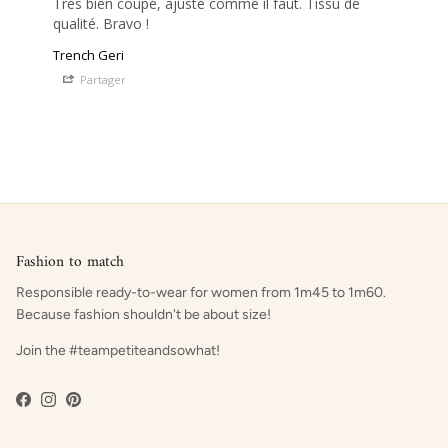
Très bien coupé, ajusté comme il faut. Tissu de 
qualité. Bravo !
Trench Geri
Partager
Fashion to match
Responsible ready-to-wear for women from 1m45 to 1m60.
Because fashion shouldn't be about size!
Join the #teampetiteandsowhat!
Facebook
Instagram
Pinterest