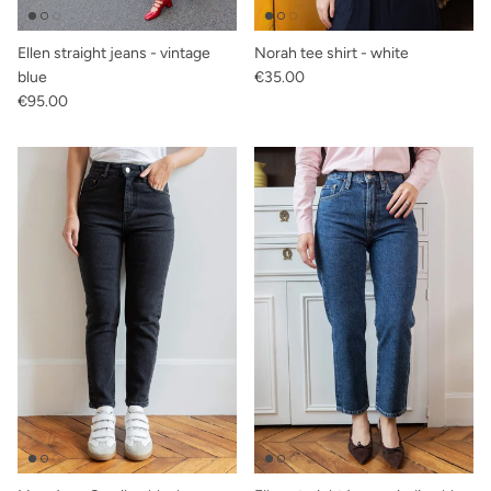
Ellen straight jeans - vintage
Norah tee shirt - white
Regular price
blue
€35.00
Regular price
€95.00