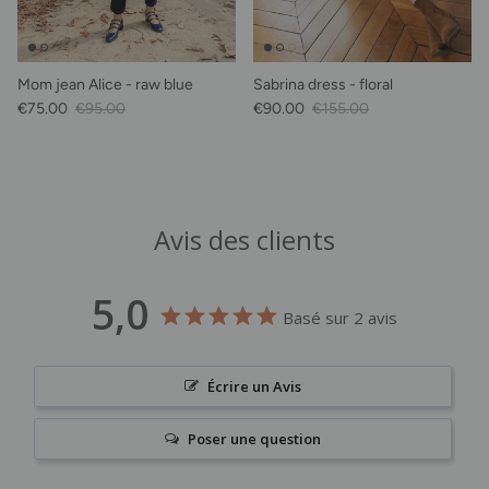
Mom jean Alice - raw blue
Sabrina dress - floral
Sale Price
Regular price
Sale Price
Regular price
€75.00
€95.00
€90.00
€155.00
Avis des clients
5,0
Basé sur 2 avis
Écrire un Avis
Poser une question