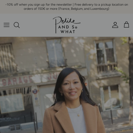
Go to content
-10% off when you sign up for the newsletter | Free delivery to a pickup location on
orders of 150€ or more (France, Belgium, and Luxembourg)
Account
Bask
Skip to product information