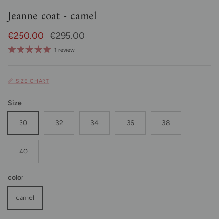
Jeanne coat - camel
Sale Price
Regular price
€250.00
€295.00
1 review
📏 SIZE CHART
Size
30
32
34
36
38
40
color
camel