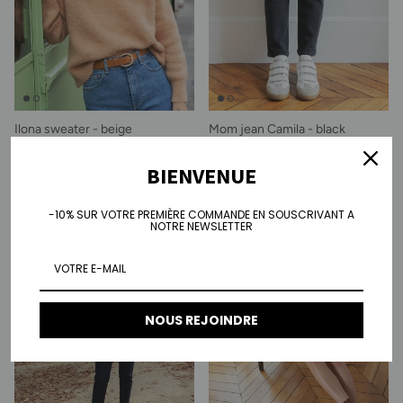
Ilona sweater - beige
Mom jean Camila - black
Regular price
Regular price
€135.00
€95.00
BIENVENUE
-10% SUR VOTRE PREMIÈRE COMMANDE EN SOUSCRIVANT A
NOTRE NEWSLETTER
NOUS REJOINDRE